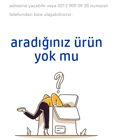
adresine yazabilir veya 0212 909 09 25 numaralı
telefondan bize ulaşabilirsiniz.