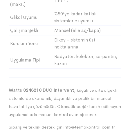
110°C
(maks.)
%50’ye kadar katkılı
Glikol Uyumu
sistemlerle uyumlu
Çalışma Şekli
Manuel (elle aç/kapa)
Dikey – sistemin üst
Kurulum Yönü
noktalarına
Radyatör, kolektör, serpantin,
Uygulama Tipi
kazan
Watts 0248210 DUO Intervent
, küçük ve orta ölçekli
sistemlerde ekonomik, dayanıklı ve pratik bir manuel
hava tahliye çözümüdür. Otomatik purjör tercih edilmeyen
uygulamalarda manuel kontrol avantajı sunar.
Sipariş ve teknik destek için
info@termokontrol.com.tr