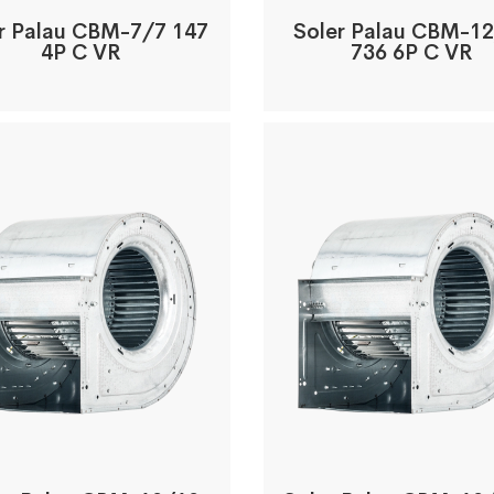
r Palau CBM-7/7 147
Soler Palau CBM-1
4P C VR
736 6P C VR