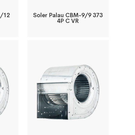
2/12
Soler Palau CBM-9/9 373
4P C VR