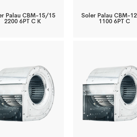
er Palau CBM-15/15
Soler Palau CBM-1
2200 6PT C K
1100 6PT C