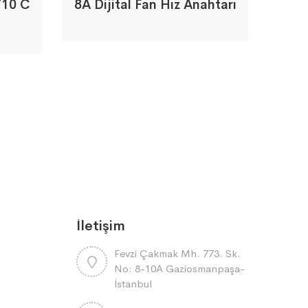
/10 C
8A Dijital Fan Hız Anahtarı
İletişim
Fevzi Çakmak Mh. 773. Sk.
No: 8-10A Gaziosmanpaşa-
İstanbul