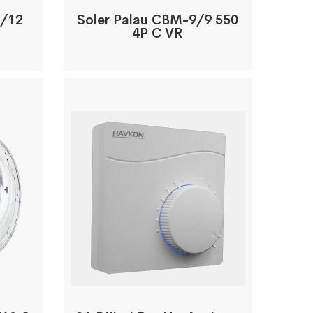
2/12
Soler Palau CBM-9/9 550
4P C VR