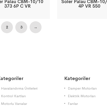
er Palau CBM-10/10
Soler Palau CBM-10
373 6P C VR
4P VR 550
2
3
→
ategoriler
Kategoriler
Havalandırma Üniteleri
Damper Motorları
Kontrol Kartları
Elektrik Motorları
Motorlu Vanalar
Fanlar