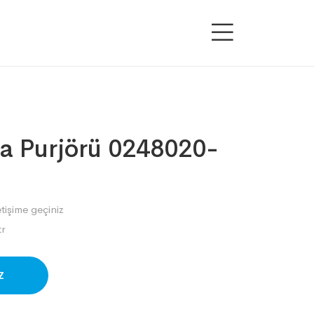
a Purjörü 0248020-
etişime geçiniz
r
SAPP