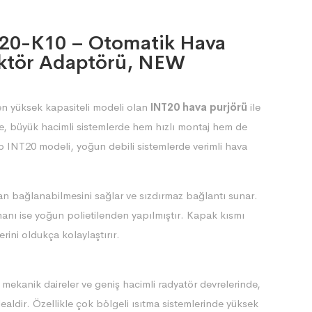
020-K10 – Otomatik Hava
lektör Adaptörü, NEW
n yüksek kapasiteli modeli olan
INT20 hava purjörü
ile
, büyük hacimli sistemlerde hem hızlı montaj hem de
ip INT20 modeli, yoğun debili sistemlerde verimli hava
an bağlanabilmesini sağlar ve sızdırmaz bağlantı sunar.
nı ise yoğun polietilenden yapılmıştır. Kapak kısmı
rini oldukça kolaylaştırır.
, mekanik daireler ve geniş hacimli radyatör devrelerinde,
ealdir. Özellikle çok bölgeli ısıtma sistemlerinde yüksek