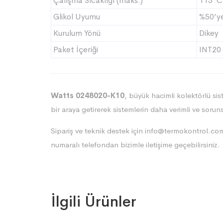
Çalışma Sıcaklığı (maks.)
115°C
Glikol Uyumu
%50’ye
Kurulum Yönü
Dikey
Paket İçeriği
INT20 
Watts 0248020-K10
, büyük hacimli kolektörlü sis
bir araya getirerek sistemlerin daha verimli ve sorun
Sipariş ve teknik destek için
info@termokontrol.com
numaralı telefondan bizimle iletişime geçebilirsiniz.
İlgili Ürünler