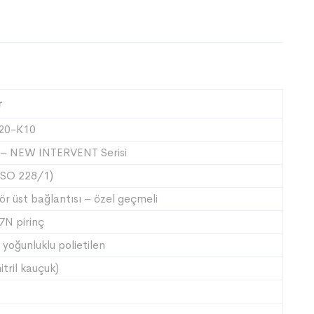
r
20-K10
 – NEW INTERVENT Serisi
ISO 228/1)
ör üst bağlantısı – özel geçmeli
N pirinç
 yoğunluklu polietilen
itril kauçuk)