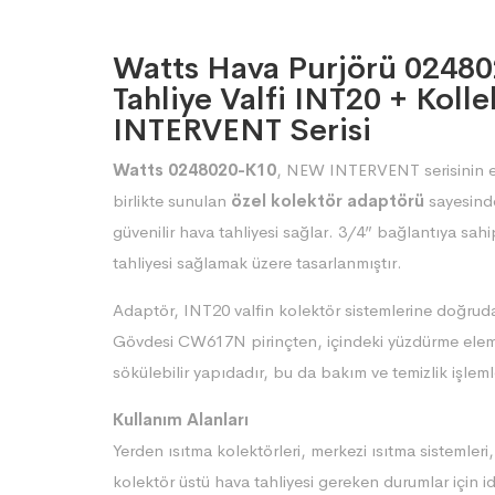
Watts Hava Purjörü 0248
Tahliye Valfi INT20 + Kol
INTERVENT Serisi
Watts 0248020-K10
, NEW INTERVENT serisinin e
birlikte sunulan
özel kolektör adaptörü
sayesinde
güvenilir hava tahliyesi sağlar. 3/4” bağlantıya sah
tahliyesi sağlamak üzere tasarlanmıştır.
Adaptör, INT20 valfin kolektör sistemlerine doğrud
Gövdesi CW617N pirinçten, içindeki yüzdürme elema
sökülebilir yapıdadır, bu da bakım ve temizlik işlemle
Kullanım Alanları
Yerden ısıtma kolektörleri, merkezi ısıtma sistemleri
kolektör üstü hava tahliyesi gereken durumlar için id