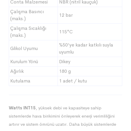
Conta Malzemesi
NBR (nitril kauçuk)
Çalışma Basıncı
12 bar
(maks.)
Çalışma Sıcaklığı
115°C
(maks.)
%50’ye kadar katkılı suyla
Glikol Uyumu
uyumlu
Kurulum Yönü
Dikey
Ağırlık
180 g
Kutulama
1 adet / kutu
Watts INT15
, yüksek debi ve kapasiteye sahip
sistemlerde hava birikimini önleyerek enerji verimliliğini
artırır ve sistem ömrünü uzatır. Daha büyük sistemlerde