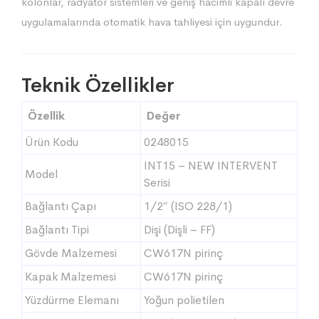
kolonlar, radyatör sistemleri ve geniş hacimli kapalı devre
uygulamalarında otomatik hava tahliyesi için uygundur.
Teknik Özellikler
Özellik
Değer
Ürün Kodu
0248015
INT15 – NEW INTERVENT
Model
Serisi
Bağlantı Çapı
1/2″ (ISO 228/1)
Bağlantı Tipi
Dişi (Dişli – FF)
Gövde Malzemesi
CW617N pirinç
Kapak Malzemesi
CW617N pirinç
Yüzdürme Elemanı
Yoğun polietilen