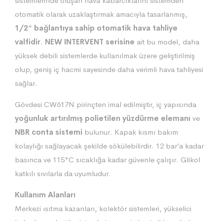
sistemlerinde oluşan hava kabarcıklarını sistemden
otomatik olarak uzaklaştırmak amacıyla tasarlanmış,
1/2″ bağlantıya sahip otomatik hava tahliye
valfidir
.
NEW INTERVENT serisine
ait bu model, daha
yüksek debili sistemlerde kullanılmak üzere geliştirilmiş
olup, geniş iç hacmi sayesinde daha verimli hava tahliyesi
sağlar.
Gövdesi CW617N pirinçten imal edilmiştir, iç yapısında
yoğunluk artırılmış polietilen yüzdürme elemanı
ve
NBR conta sistemi
bulunur. Kapak kısmı bakım
kolaylığı sağlayacak şekilde sökülebilirdir. 12 bar’a kadar
basınca ve 115°C sıcaklığa kadar güvenle çalışır. Glikol
katkılı sıvılarla da uyumludur.
Kullanım Alanları
Merkezi ısıtma kazanları, kolektör sistemleri, yükselici