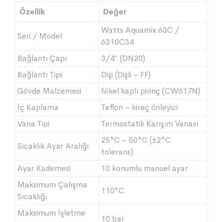
Özellik
Değer
Watts Aquamix 63C /
Seri / Model
6310C34
Bağlantı Çapı
3/4″ (DN20)
Bağlantı Tipi
Dişi (Dişli – FF)
Gövde Malzemesi
Nikel kaplı pirinç (CW617N)
İç Kaplama
Teflon – kireç önleyici
Vana Tipi
Termostatik Karışım Vanası
25°C – 50°C (±2°C
Sıcaklık Ayar Aralığı
tolerans)
Ayar Kademesi
10 konumlu manuel ayar
Maksimum Çalışma
110°C
Sıcaklığı
Maksimum İşletme
10 bar