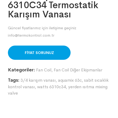
6310C34 Termostatik
Karışım Vanası
Güncel fiyatlarımız için iletişime geçiniz
info@termokontrol.com.tr
ORDER ON WHATSAPP
Kategoriler:
Fan Coil
,
Fan Coil Diğer Ekipmanlar
Tags:
3/4 karışım vanası
,
aquamix 63c
,
sabit sıcaklık
kontrol vanası
,
watts 6310c34
,
yerden ısıtma mixing
valve