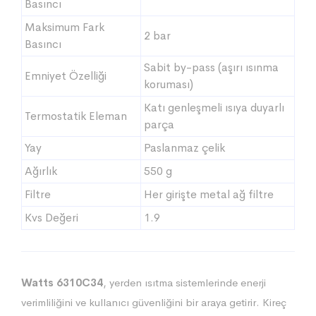
Basıncı
Maksimum Fark
2 bar
Basıncı
Sabit by-pass (aşırı ısınma
Emniyet Özelliği
koruması)
Katı genleşmeli ısıya duyarlı
Termostatik Eleman
parça
Yay
Paslanmaz çelik
Ağırlık
550 g
Filtre
Her girişte metal ağ filtre
Kvs Değeri
1.9
Watts 6310C34
, yerden ısıtma sistemlerinde enerji
verimliliğini ve kullanıcı güvenliğini bir araya getirir. Kireç