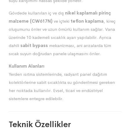
suyu karışımını hassas şekilde yönetir.
Gövdede kullanılan iç ve dış
nikel kaplamalı pirinç
malzeme (CW617N)
ve içteki
teflon kaplama
, kireç
oluşumunu önler ve uzun ömürlü kullanım sağlar. Vana
üzerinde 10 kademeli sıcaklık ayarı yapılabilir. Ayrıca
dahili
sabit bypass
mekanizması, ani arızalarda tüm
sıcak suyun doğrudan panele ulaşmasını önler.
Kullanım Alanları
Yerden ısıtma sistemlerinde, radyant panel dağıtım
kolektörlerine sabit sıcaklıkta su gönderilmesi gereken
her noktada kullanılır. Evsel, ticari ve endüstriyel
sistemlere entegre edilebilir.
Teknik Özellikler