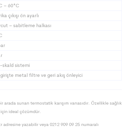
C – 60°C
ika çıkışı ön ayarlı
cut – sabitleme halkası
C
bar
ar
-skald sistemi
girişte metal filtre ve geri akış önleyici
 bir arada sunan termostatik karışım vanasıdır. Özellikle sağlık
 için ideal çözümdür.
r
adresine yazabilir veya 0212 909 09 25 numaralı