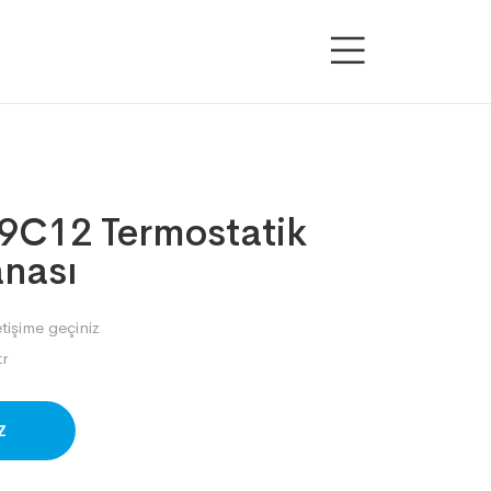
9C12 Termostatik
anası
etişime geçiniz
r
SAPP