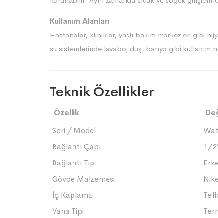
korunabilir. Aynı zamanda sıcak ve soğuk girişleri
Kullanım Alanları
Hastaneler, klinikler, yaşlı bakım merkezleri gibi hij
su sistemlerinde lavabo, duş, banyo gibi kullanım n
Teknik Özellikler
Özellik
De
Seri / Model
Wat
Bağlantı Çapı
1/2
Bağlantı Tipi
Erke
Gövde Malzemesi
Nike
İç Kaplama
Tefl
Vana Tipi
Ter