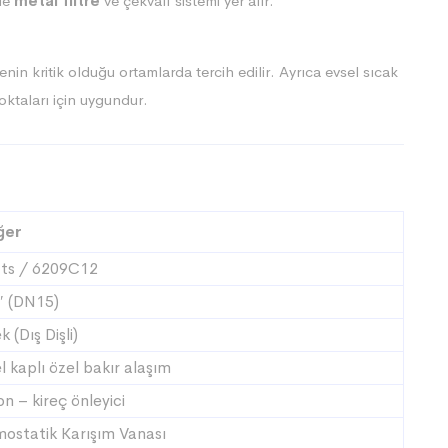
nde
metal filtre
ve çekvalf sistemi yer alır.
yenin kritik olduğu ortamlarda tercih edilir. Ayrıca evsel sıcak
oktaları için uygundur.
ğer
ts / 6209C12
″ (DN15)
k (Dış Dişli)
l kaplı özel bakır alaşım
on – kireç önleyici
mostatik Karışım Vanası