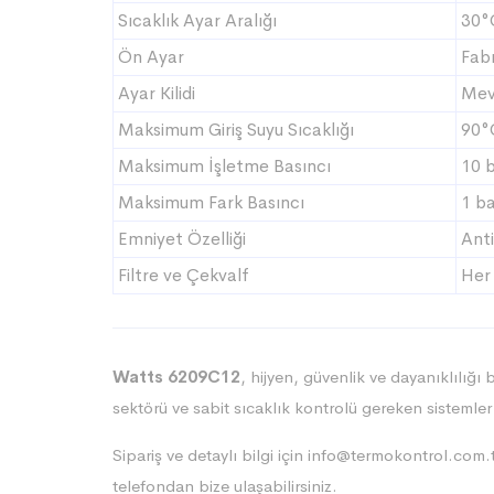
Sıcaklık Ayar Aralığı
30°
Ön Ayar
Fabr
Ayar Kilidi
Mev
Maksimum Giriş Suyu Sıcaklığı
90°
Maksimum İşletme Basıncı
10 
Maksimum Fark Basıncı
1 b
Emniyet Özelliği
Anti
Filtre ve Çekvalf
Her 
Watts 6209C12
, hijyen, güvenlik ve dayanıklılığı
sektörü ve sabit sıcaklık kontrolü gereken sistemler
Sipariş ve detaylı bilgi için
info@termokontrol.com.t
telefondan bize ulaşabilirsiniz.