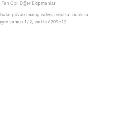
,
Fan Coil Diğer Ekipmanlar
bakır gövde mixing valve
,
medikal sıcak su
ışım vanası 1/2
,
watts 6209c12