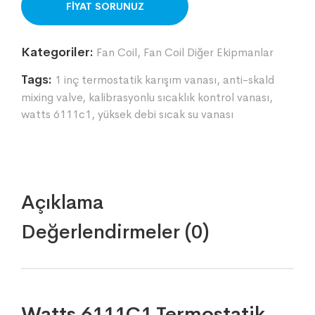
ORDER ON WHATSAPP
Kategoriler:
Fan Coil
,
Fan Coil Diğer Ekipmanlar
Tags:
1 inç termostatik karışım vanası
,
anti-skald
mixing valve
,
kalibrasyonlu sıcaklık kontrol vanası
,
watts 6111c1
,
yüksek debi sıcak su vanası
Açıklama
Değerlendirmeler (0)
Watts 6111C1 Termostatik