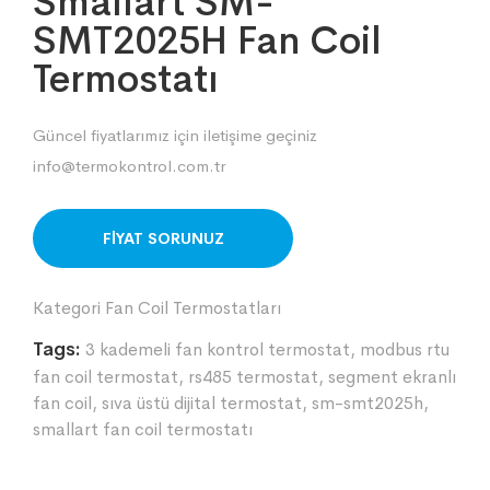
Smallart SM-
SMT2025H Fan Coil
Termostatı
Güncel fiyatlarımız için iletişime geçiniz
info@termokontrol.com.tr
ORDER ON WHATSAPP
Kategori
Fan Coil Termostatları
Tags:
3 kademeli fan kontrol termostat
,
modbus rtu
fan coil termostat
,
rs485 termostat
,
segment ekranlı
fan coil
,
sıva üstü dijital termostat
,
sm-smt2025h
,
smallart fan coil termostatı