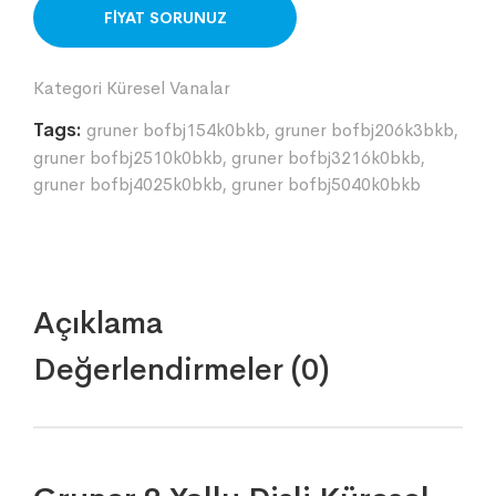
ORDER ON WHATSAPP
Kategori
Küresel Vanalar
Tags:
gruner bofbj154k0bkb
,
gruner bofbj206k3bkb
,
gruner bofbj2510k0bkb
,
gruner bofbj3216k0bkb
,
gruner bofbj4025k0bkb
,
gruner bofbj5040k0bkb
Açıklama
Değerlendirmeler (0)