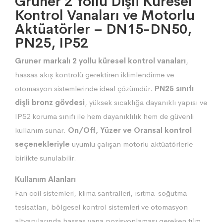
Gruner 2 Yollu Dişli Küresel
Kontrol Vanaları ve Motorlu
Aktüatörler – DN15-DN50,
PN25, IP52
Gruner markalı 2 yollu küresel kontrol vanaları
,
hassas akış kontrolü gerektiren iklimlendirme ve
otomasyon sistemlerinde ideal çözümdür.
PN25 sınıfı
dişli bronz gövdesi
, yüksek sıcaklığa dayanıklı yapısı ve
IP52 koruma sınıfı ile hem dayanıklılık hem de güvenli
kullanım sunar.
On/Off, Yüzer ve Oransal kontrol
seçenekleriyle
uyumlu çalışan motorlu aktüatörlerle
birlikte sunulabilir.
Kullanım Alanları
Fan coil sistemleri, klima santralleri, ısıtma-soğutma
tesisatları, bölgesel kontrol sistemleri ve otomasyon
altyapılarında hassas vana pozisyonlaması gereken tüm