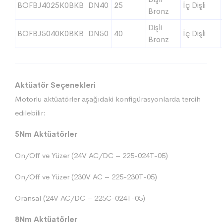
BOFBJ4025K0BKB
DN40
25
İç Dişli
Bronz
Dişli
BOFBJ5040K0BKB
DN50
40
İç Dişli
Bronz
Aktüatör Seçenekleri
Motorlu aktüatörler aşağıdaki konfigürasyonlarda tercih
edilebilir:
5Nm Aktüatörler
On/Off ve Yüzer (24V AC/DC – 225-024T-05)
On/Off ve Yüzer (230V AC – 225-230T-05)
Oransal (24V AC/DC – 225C-024T-05)
8Nm Aktüatörler