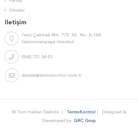
Fanlar
Filtreler
İletişim
Fevzi Çakmak Mh. 773. Sk. No: 8-10A
Gaziosmanpaşa-İstanbul
0542 721 34 92
destek@termokontrol.com.tr
© Tüm Hakları Saklıdır |
TermoKontrol
| Designed &
Developed by
GRC Grup