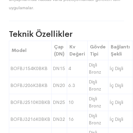
uygulamalar.
Teknik Özellikler
Çap
Kv
Gövde
Bağlantı
Model
(DN)
Değeri
Tipi
Şekli
Dişli
BOFBJ154K0BKB
DN15
4
İç Dişli
Bronz
Dişli
BOFBJ206K3BKB
DN20
6.3
İç Dişli
Bronz
Dişli
BOFBJ2510K0BKB
DN25
10
İç Dişli
Bronz
Dişli
BOFBJ3216K0BKB
DN32
16
İç Dişli
Bronz
Dişli