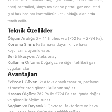
enerji santralleri, kimya tesisleri ve petrol-gaz endüstrisi
gibi fark basıncı kontrolünün kritik olduğu alanlarda
tercih edilir.
Teknik Özellikler
Ölçüm Aralığı:
3 – 11 Inches w.c (762 Pa – 2794 Pa).
Koruma Sınıfı:
Patlamaya dayanıklı ve hava
koşullarına uyumlu yapı.
Sertifikasyon:
Ateks onaylı.
Kullanım Ortamı:
Doğalgaz ve diğer tehlikeli gaz
uygulamaları.
Avantajları
ExProof Güvenlik:
Ateks onaylı tasarım, patlayıcı
atmosferlerde güvenli kullanım sağlar.
Hassas Ölçüm:
762 Pa ile 2794 Pa aralığında doğru
ve güvenilir ölçüm sunar.
Sağlam ve Dayanıklı:
Çevresel faktörlere ve hava
koşullarına karşı üstün dayanıklılık sağlar.