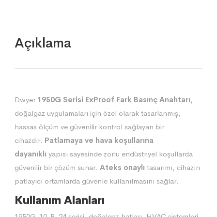
Açıklama
Dwyer
1950G Serisi ExProof Fark Basınç Anahtarı
,
doğalgaz uygulamaları için özel olarak tasarlanmış,
hassas ölçüm ve güvenilir kontrol sağlayan bir
cihazdır.
Patlamaya ve hava koşullarına
dayanıklı
yapısı sayesinde zorlu endüstriyel koşullarda
güvenilir bir çözüm sunar.
Ateks onaylı
tasarımı, cihazın
patlayıcı ortamlarda güvenle kullanılmasını sağlar.
Kullanım Alanları
1950G-10-B-24 serisi, doğalgaz hatları, HVAC sistemleri,