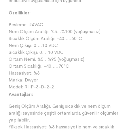
endüstriyel uygulamalar için uygundur.
Özellikler:
Besleme: 24VAC
Nem Ölçüm Aralığı: %5…%100 (yoğuşmasız)
Sıcaklık Ölçüm Aralığı: -40…..60ºC
Nem Çıkışı: 0….10 VDC
Sıcaklık Çıkışı: 0….10 VDC
Ortam Nemi: %5…%95 (yoğuşmasız)
Ortam Sıcaklığı: -40…..70ºC
Hassasiyet: %3
Marka: Dwyer
Model: RHP-3-D-2-2
Avantajları:
Geniş Ölçüm Aralığı: Geniş sıcaklık ve nem ölçüm
aralığı sayesinde çeşitli ortamlarda güvenilir ölçümler
yapılabilir.
Yüksek Hassasiyet: %3 hassasiyetle nem ve sıcaklık