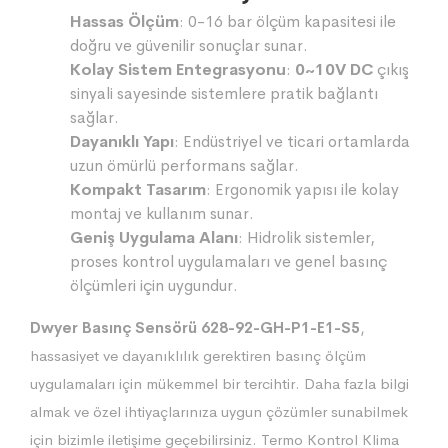
Hassas Ölçüm
: 0-16 bar ölçüm kapasitesi ile
doğru ve güvenilir sonuçlar sunar.
Kolay Sistem Entegrasyonu
:
0~10V DC
çıkış
sinyali sayesinde sistemlere pratik bağlantı
sağlar.
Dayanıklı Yapı
: Endüstriyel ve ticari ortamlarda
uzun ömürlü performans sağlar.
Kompakt Tasarım
: Ergonomik yapısı ile kolay
montaj ve kullanım sunar.
Geniş Uygulama Alanı
: Hidrolik sistemler,
proses kontrol uygulamaları ve genel basınç
ölçümleri için uygundur.
Dwyer Basınç Sensörü 628-92-GH-P1-E1-S5
,
hassasiyet ve dayanıklılık gerektiren basınç ölçüm
uygulamaları için mükemmel bir tercihtir. Daha fazla bilgi
almak ve özel ihtiyaçlarınıza uygun çözümler sunabilmek
için bizimle iletişime geçebilirsiniz. Termo Kontrol Klima