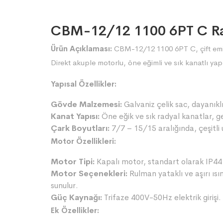
CBM-12/12 1100 6PT C Ra
Ürün Açıklaması:
CBM-12/12 1100 6PT C, çift emişli
Direkt akuple motorlu, öne eğimli ve sık kanatlı yapıs
Yapısal Özellikler:
Gövde Malzemesi:
Galvaniz çelik sac, dayanıkl
Kanat Yapısı:
Öne eğik ve sık radyal kanatlar, ge
Çark Boyutları:
7/7 – 15/15 aralığında, çeşitli
Motor Özellikleri:
Motor Tipi:
Kapalı motor, standart olarak IP44 v
Motor Seçenekleri:
Rulman yataklı ve aşırı ıs
sunulur.
Güç Kaynağı:
Trifaze 400V-50Hz elektrik girişi.
Ek Özellikler: