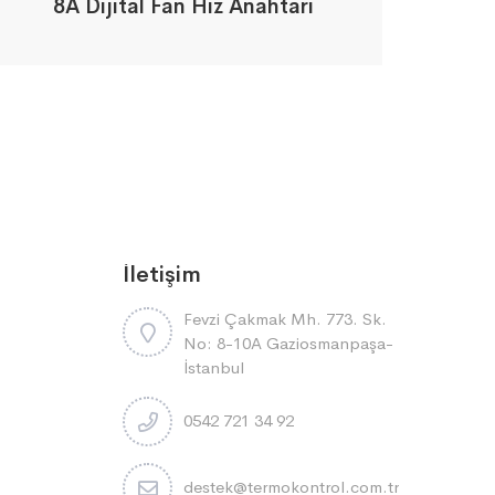
8A Dijital Fan Hız Anahtarı
İletişim
Fevzi Çakmak Mh. 773. Sk.
No: 8-10A Gaziosmanpaşa-
İstanbul
0542 721 34 92
destek@termokontrol.com.tr