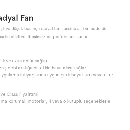
dyal Fan
 ve düşük basınçlı radyal fan serisine ait bir modeldir.
ı ile etkili ve titreşimsiz bir performans sunar.
ılık ve uzun ömür sağlar.
niş debi aralığında etkin hava akışı sağlar.
 uygulama ihtiyaçlarına uygun çark boyutları mevcuttur.
e Class F yalıtımlı.
ınma korumalı motorlar, 4 veya 6 kutuplu seçeneklerle