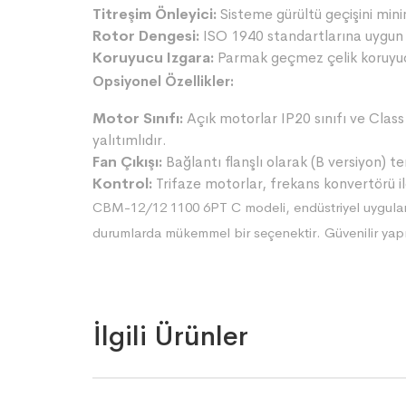
Titreşim Önleyici:
Sisteme gürültü geçişini minim
Rotor Dengesi:
ISO 1940 standartlarına uygun 
Koruyucu Izgara:
Parmak geçmez çelik koruyucu
Opsiyonel Özellikler:
Motor Sınıfı:
Açık motorlar IP20 sınıfı ve Class 
yalıtımlıdır.
Fan Çıkışı:
Bağlantı flanşlı olarak (B versiyon) tem
Kontrol:
Trifaze motorlar, frekans konvertörü ile
CBM-12/12 1100 6PT C modeli, endüstriyel uygulama
durumlarda mükemmel bir seçenektir. Güvenilir yapı
İlgili Ürünler