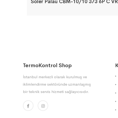
Soler Palau CBM-10/10 373 6P C VR
TermoKontrol Shop
K
İstanbul merkezli olarak kurulmuş ve
iklimlendirme sektöründe uzmanlaşmış
bir teknik servis hizmeti sağlayıcısıdır.