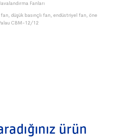
avalandırma Fanları
l fan
,
düşük basınçlı fan
,
endüstriyel fan
,
öne
 Palau CBM-12/12