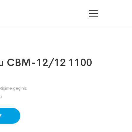
au CBM-12/12 1100
etişime geçiniz
r
SAPP