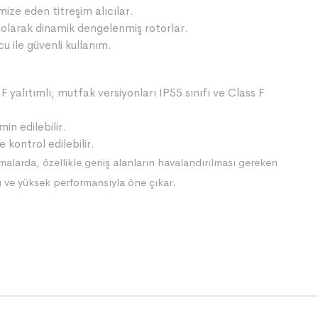
ize eden titreşim alıcılar.
olarak dinamik dengelenmiş rotorlar.
 ile güvenli kullanım.
F yalıtımlı; mutfak versiyonları IP55 sınıfı ve Class F
in edilebilir.
 kontrol edilebilir.
larda, özellikle geniş alanların havalandırılması gereken
 ve yüksek performansıyla öne çıkar.