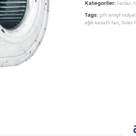
Kategoriler:
Fanlar
,
H
Tags:
çift emişli radya
eğik kanatlı fan
,
Soler