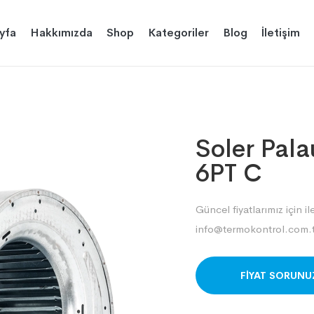
yfa
Hakkımızda
Shop
Kategoriler
Blog
İletişim
Soler Pal
6PT C
Güncel fiyatlarımız için il
info@termokontrol.com.t
ORDER ON WHAT