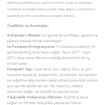
üfleme sıcaklıklarıyla optimal konfor sunar ve standart
ünitelerin sunduğu daha yüksek veya düşük sıcaklıkların
yarattığı konfor sorunlarını ortadan kaldırır.
Özellikler ve Avantajlar:
8 Standart Model:
CE işareti ile sertifikalı, güvenli ve
yüksek standartlarda üretilmiştir.
Isı Pompası Entegrasyonu:
Yıl boyunca istikrarlı ve
şartlandırılmış taze hava sağlar. Yazın 20°C, kışın
25°C taze hava üfleme sıcaklığı ile konforlu bir iç
ortam sunar.
Kompakt Yapı:
Taze hava fanı, egzoz fanı, ısı geri
kazanım eşanjörü, evaporatör, kondenser, kompresör
ve soğutma ekipmanları dahil olmak üzere tüm sistem
aynı gövde içinde yer alır. Bu tasarım, mekan
tasarrufu sağlar ve estetik bir çözüm sunar.
Yıkanabilir Poliüretan Filtreler:
Kaliteli iç hava
sağlar ve filtreler kolaylıkla yıkanarak tekrar