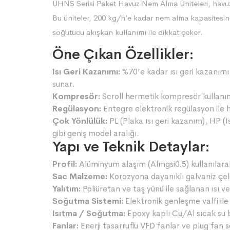
UHNS Serisi Paket Havuz Nem Alma Üniteleri, havuz
Bu üniteler, 200 kg/h’e kadar nem alma kapasitesine
soğutucu akışkan kullanımı ile dikkat çeker.
Öne Çıkan Özellikler:
Isı Geri Kazanımı:
%70’e kadar ısı geri kazanımı 
sunar.
Kompresör:
Scroll hermetik kompresör kullanımı
Regülasyon:
Entegre elektronik regülasyon ile 
Çok Yönlülük:
PL (Plaka ısı geri kazanım), HP (I
gibi geniş model aralığı.
Yapı ve Teknik Detaylar:
Profil:
Alüminyum alaşım (Almgsi0.5) kullanılarak 
Sac Malzeme:
Korozyona dayanıklı galvaniz çeli
Yalıtım:
Poliüretan ve taş yünü ile sağlanan ısı ve
Soğutma Sistemi:
Elektronik genleşme valfi ile
Isıtma / Soğutma:
Epoxy kaplı Cu/Al sıcak su b
Fanlar:
Enerji tasarruflu VFD fanlar ve plug fan 