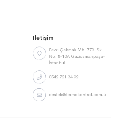
İletişim
Fevzi Çakmak Mh. 773. Sk.
No: 8-10A Gaziosmanpaşa-
İstanbul
0542 721 34 92
destek@termokontrol.com.tr