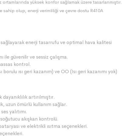
 ortamlarında yüksek konfor sağlamak üzere tasarlanmıştır.
 sahip olup, enerji verimliliği ve çevre dostu R410A
sağlayarak enerji tasarrufu ve optimal hava kalitesi
 ile güvenilir ve sessiz çalışma.
hassas kontrol.
sı borulu ısı geri kazanım) ve OO (Isı geri kazanımı yok)
dayanıklılık artırılmıştır.
k, uzun ömürlü kullanım sağlar.
 ses yalıtımı.
 soğutucu akışkan kontrolü.
ataryası ve elektrikli ısıtma seçenekleri.
seçenekleri.