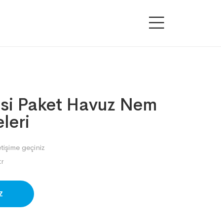
si Paket Havuz Nem
leri
etişime geçiniz
r
SAPP