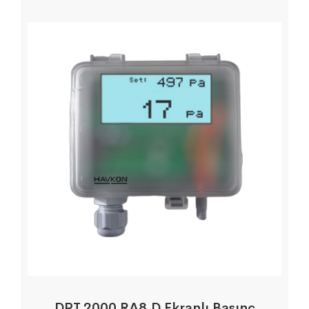
DPT.2000.RA8.D Ekranlı Basınç