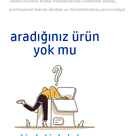
Termo Kontrol Klima Havalandırma Sistemleri olarak,
profesyonel teknik destek ve hizmetlerimizle yanınızdayız.