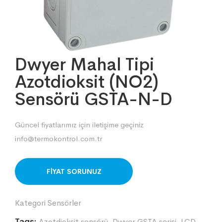
Dwyer Mahal Tipi
Azotdioksit (NO2)
Sensörü GSTA-N-D
Güncel fiyatlarımız için iletişime geçiniz
info@termokontrol.com.tr
ORDER ON WHATSAPP
Kategori
Sensörler
Tags:
Azotdioksit sensörü
,
Dwyer GSTA serisi
,
LCD