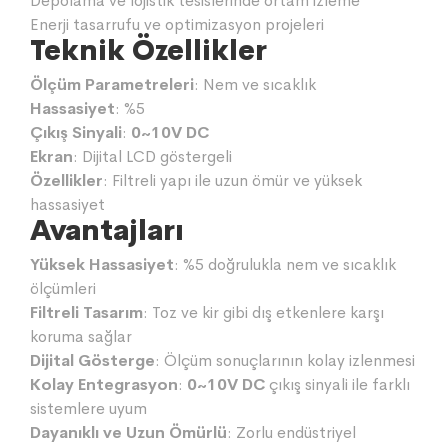
Depolama ve lojistik tesislerinde ortam izleme
Enerji tasarrufu ve optimizasyon projeleri
Teknik Özellikler
Ölçüm Parametreleri
: Nem ve sıcaklık
Hassasiyet
: %5
Çıkış Sinyali
:
0~10V DC
Ekran
: Dijital LCD göstergeli
Özellikler
: Filtreli yapı ile uzun ömür ve yüksek
hassasiyet
Avantajları
Yüksek Hassasiyet
: %5 doğrulukla nem ve sıcaklık
ölçümleri
Filtreli Tasarım
: Toz ve kir gibi dış etkenlere karşı
koruma sağlar
Dijital Gösterge
: Ölçüm sonuçlarının kolay izlenmesi
Kolay Entegrasyon
:
0~10V DC
çıkış sinyali ile farklı
sistemlere uyum
Dayanıklı ve Uzun Ömürlü
: Zorlu endüstriyel