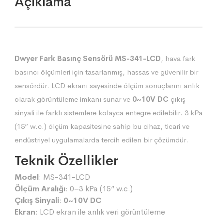
Açıklama
Dwyer Fark Basınç Sensörü MS-341-LCD
, hava fark
basıncı ölçümleri için tasarlanmış, hassas ve güvenilir bir
sensördür. LCD ekranı sayesinde ölçüm sonuçlarını anlık
olarak görüntüleme imkanı sunar ve
0~10V DC
çıkış
sinyali ile farklı sistemlere kolayca entegre edilebilir. 3 kPa
(15” w.c.) ölçüm kapasitesine sahip bu cihaz, ticari ve
endüstriyel uygulamalarda tercih edilen bir çözümdür.
Teknik Özellikler
Model
: MS-341-LCD
Ölçüm Aralığı
: 0–3 kPa (15” w.c.)
Çıkış Sinyali
:
0~10V DC
Ekran
: LCD ekran ile anlık veri görüntüleme