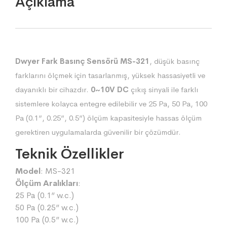
Açıklama
Dwyer Fark Basınç Sensörü MS-321
, düşük basınç
farklarını ölçmek için tasarlanmış, yüksek hassasiyetli ve
dayanıklı bir cihazdır.
0~10V DC
çıkış sinyali ile farklı
sistemlere kolayca entegre edilebilir ve 25 Pa, 50 Pa, 100
Pa (0.1”, 0.25”, 0.5”) ölçüm kapasitesiyle hassas ölçüm
gerektiren uygulamalarda güvenilir bir çözümdür.
Teknik Özellikler
Model
: MS-321
Ölçüm Aralıkları
:
25 Pa (0.1” w.c.)
50 Pa (0.25” w.c.)
100 Pa (0.5” w.c.)