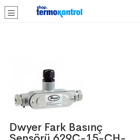
Dwyer Fark Basınç
Sensörü 629C-15-CH-