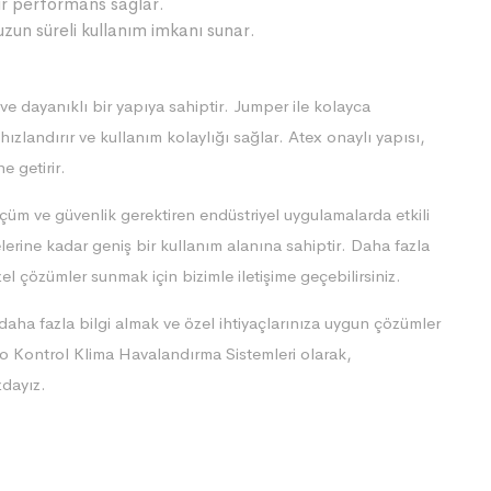
ir performans sağlar.
uzun süreli kullanım imkanı sunar.
dayanıklı bir yapıya sahiptir. Jumper ile kolayca
hızlandırır ve kullanım kolaylığı sağlar. Atex onaylı yapısı,
e getirir.
m ve güvenlik gerektiren endüstriyel uygulamalarda etkili
rine kadar geniş bir kullanım alanına sahiptir. Daha fazla
el çözümler sunmak için bizimle iletişime geçebilirsiniz.
ha fazla bilgi almak ve özel ihtiyaçlarınıza uygun çözümler
rmo Kontrol Klima Havalandırma Sistemleri olarak,
zdayız.