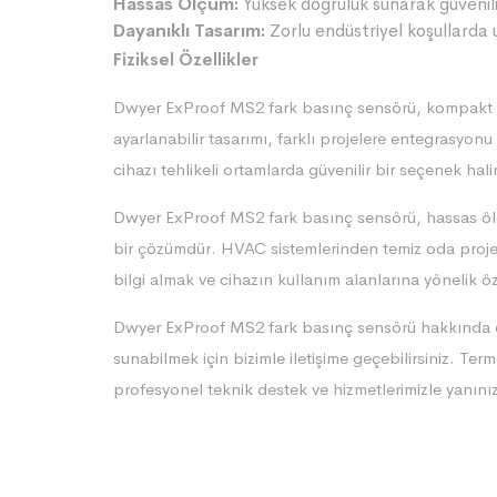
Hassas Ölçüm:
Yüksek doğruluk sunarak güvenil
Dayanıklı Tasarım:
Zorlu endüstriyel koşullarda 
Fiziksel Özellikler
Dwyer ExProof MS2 fark basınç sensörü, kompakt ve 
ayarlanabilir tasarımı, farklı projelere entegrasyonu 
cihazı tehlikeli ortamlarda güvenilir bir seçenek halin
Dwyer ExProof MS2 fark basınç sensörü, hassas ölçü
bir çözümdür. HVAC sistemlerinden temiz oda projele
bilgi almak ve cihazın kullanım alanlarına yönelik öz
Dwyer ExProof MS2 fark basınç sensörü hakkında da
sunabilmek için bizimle iletişime geçebilirsiniz. Te
profesyonel teknik destek ve hizmetlerimizle yanını