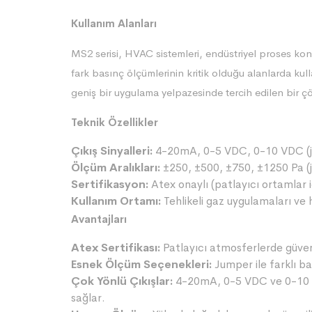
Kullanım Alanları
MS2 serisi, HVAC sistemleri, endüstriyel proses kont
fark basınç ölçümlerinin kritik olduğu alanlarda kull
geniş bir uygulama yelpazesinde tercih edilen bir çö
Teknik Özellikler
Çıkış Sinyalleri:
4-20mA, 0-5 VDC, 0-10 VDC (jum
Ölçüm Aralıkları:
±250, ±500, ±750, ±1250 Pa (ju
Sertifikasyon:
Atex onaylı (patlayıcı ortamlar iç
Kullanım Ortamı:
Tehlikeli gaz uygulamaları ve 
Avantajları
Atex Sertifikası:
Patlayıcı atmosferlerde güvenl
Esnek Ölçüm Seçenekleri:
Jumper ile farklı ba
Çok Yönlü Çıkışlar:
4-20mA, 0-5 VDC ve 0-10 VD
sağlar.