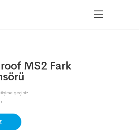
roof MS2 Fark
nsörü
etişime geçiniz
r
SAPP