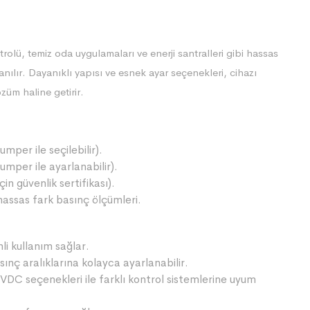
rolü, temiz oda uygulamaları ve enerji santralleri gibi hassas
anılır. Dayanıklı yapısı ve esnek ayar seçenekleri, cihazı
züm haline getirir.
per ile seçilebilir).
mper ile ayarlanabilir).
in güvenlik sertifikası).
hassas fark basınç ölçümleri.
i kullanım sağlar.
sınç aralıklarına kolayca ayarlanabilir.
C seçenekleri ile farklı kontrol sistemlerine uyum