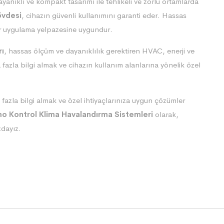
nıklı ve kompakt tasarımı ile tehlikeli ve zorlu ortamlarda
övdesi
, cihazın güvenli kullanımını garanti eder. Hassas
ir uygulama yelpazesine uygundur.
rı
, hassas ölçüm ve dayanıklılık gerektiren HVAC, enerji ve
fazla bilgi almak ve cihazın kullanım alanlarına yönelik özel
.
azla bilgi almak ve özel ihtiyaçlarınıza uygun çözümler
o Kontrol Klima Havalandırma Sistemleri
olarak,
zdayız.