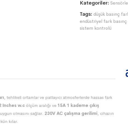
Kategoriler:
Sensörle
Tags:
düşük basınç fa
endüstriyel fark basınç
sistem kontrolü
rı
, tehlikeli ortamlar ve patlayıcı atmosferlerde hassas fark
2 Inches w.c
ölçüm aralığı ve
15A 1 kademe çıkış
 uygun olmasını sağlar.
230V AC çalışma gerilimi
, cihazın
ün kılar.