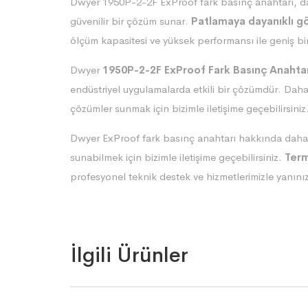
Dwyer 1950P-2-2F ExProof fark basınç anahtarı, daya
güvenilir bir çözüm sunar.
Patlamaya dayanıklı g
ölçüm kapasitesi ve yüksek performansı ile geniş b
Dwyer
1950P-2-2F ExProof Fark Basınç Anahta
endüstriyel uygulamalarda etkili bir çözümdür. Daha 
çözümler sunmak için bizimle iletişime geçebilirsiniz
Dwyer ExProof fark basınç anahtarı hakkında daha f
sunabilmek için bizimle iletişime geçebilirsiniz.
Term
profesyonel teknik destek ve hizmetlerimizle yanını
İlgili Ürünler