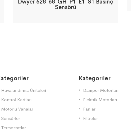
Dwyer 628-68-GH-P1-E1-S1 Basınç
Sensörü
ategoriler
Kategoriler
Havalandırma Üniteleri
Damper Motorları
Kontrol Kartları
Elektrik Motorları
Motorlu Vanalar
Fanlar
Sensörler
Filtreler
Termostatlar