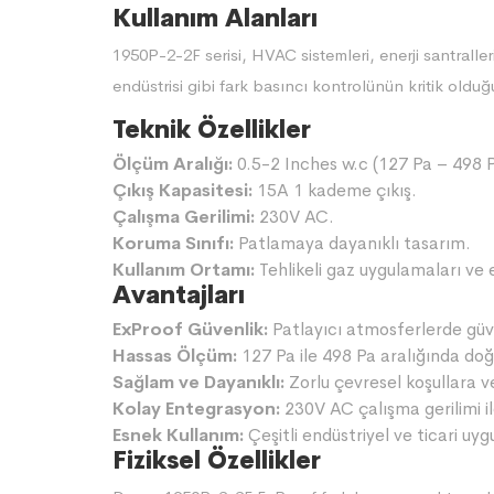
Kullanım Alanları
1950P-2-2F serisi, HVAC sistemleri, enerji santralle
endüstrisi gibi fark basıncı kontrolünün kritik olduğ
Teknik Özellikler
Ölçüm Aralığı:
0.5-2 Inches w.c (127 Pa – 498 P
Çıkış Kapasitesi:
15A 1 kademe çıkış.
Çalışma Gerilimi:
230V AC.
Koruma Sınıfı:
Patlamaya dayanıklı tasarım.
Kullanım Ortamı:
Tehlikeli gaz uygulamaları ve 
Avantajları
ExProof Güvenlik:
Patlayıcı atmosferlerde güve
Hassas Ölçüm:
127 Pa ile 498 Pa aralığında doğ
Sağlam ve Dayanıklı:
Zorlu çevresel koşullara ve
Kolay Entegrasyon:
230V AC çalışma gerilimi i
Esnek Kullanım:
Çeşitli endüstriyel ve ticari uy
Fiziksel Özellikler