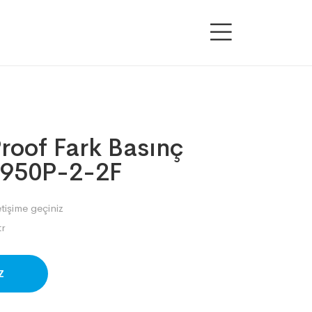
roof Fark Basınç
1950P-2-2F
etişime geçiniz
r
SAPP