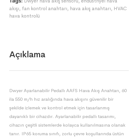
Tags:
Dwyer hava akış sensörü
,
endüstriyel hava
akışı
,
fan kontrol anahtarı
,
hava akış anahtarı
,
HVAC
hava kontrolü
Açıklama
Dwyer Ayarlanabilir Pedallı AAFS Hava Akış Anahtarı, 60
ila 550 m/h hız aralığında hava akışını güvenilir bir
şekilde izlemek ve kontrol etmek için tasarlanmış
dayanıklı bir cihazdır. Ayarlanabilir pedallı tasarımı,
cihazın çeşitli sistemlerde kolayca kullanılmasına olanak
tanır. IP65 koruma sınıfı, zorlu çevre koşullarında üstün