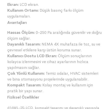
Ekran:
LCD ekran.
Kullanım Ortamı:
Düşük basınç farkı ölçüm
uygulamaları.
Avantajları
Hassas Ölçüm:
0-250 Pa aralığında güvenilir ve doğru
ölçüm sağlar.
Dayanıklı Tasarım:
NEMA 4X muhafaza ile toz, su ve
çevresel etkilere karşı üstün koruma sunar.
Kullanıcı Dostu LCD Ekran:
Ölçüm sonuçlarının
kolayca izlenmesini ve cihaz ayarlarının hızlıca
yapılmasını sağlar.
Çok Yönlü Kullanım:
Temiz odalar, HVAC sistemleri
ve bina otomasyonu projelerinde uygulanabilir.
Kompakt Tasarım:
Kolay montaj ve kullanım için
pratik bir yapı sunar.
Fiziksel Özellikler
616WL-25-LCD, kompakt tasarımı ve dayanıklı yapısıyla