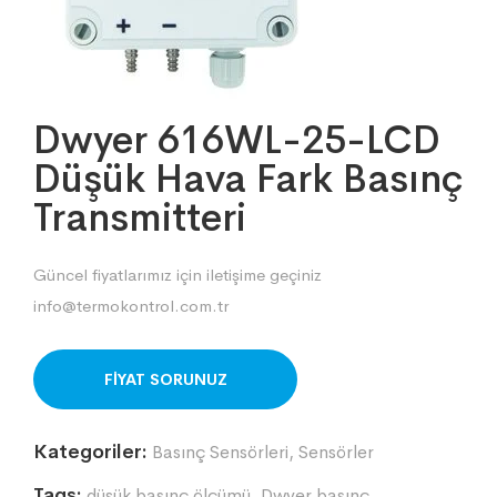
Dwyer 616WL-25-LCD
Düşük Hava Fark Basınç
Transmitteri
Güncel fiyatlarımız için iletişime geçiniz
info@termokontrol.com.tr
ORDER ON WHATSAPP
Kategoriler:
Basınç Sensörleri
,
Sensörler
Tags:
düşük basınç ölçümü
,
Dwyer basınç