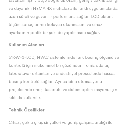
tasarlanmıştır. %0,5 doğruluk oranı, geniş sıcaklık aralığı
ve dayanıklı NEMA 4X muhafaza ile farklı uygulamalarda
uzun süreli ve güvenilir performans sağlar. LCD ekran,
ölçüm sonuçlarının kolayca okunmasını ve cihaz
ayarlarının pratik bir şekilde yapılmasını sağlar.
Kullanım Alanları
616W-3-LCD, HVAC sistemlerinde fark basınç ölçümü ve
kontrolü için mükemmel bir çözümdür. Temiz odalar,
laboratuvar ortamları ve endüstriyel proseslerde hassas
basınç kontrolü sağlar. Ayrıca bina otomasyonu
projelerinde enerji tasarrufu ve sistem optimizasyonu için
sıklıkla kullanılır.
Teknik Özellikler
Cihaz, çoklu çıkış sinyalleri ve geniş çalışma aralığı ile