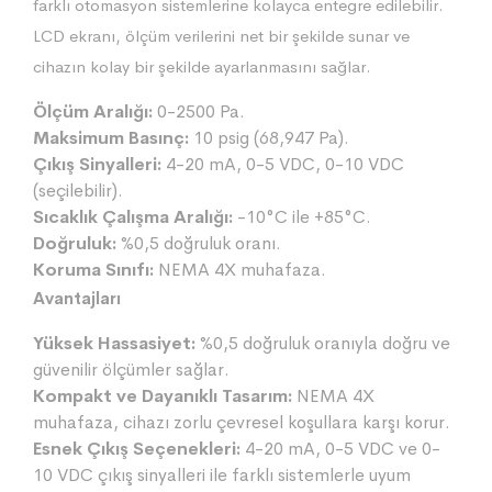
farklı otomasyon sistemlerine kolayca entegre edilebilir.
LCD ekranı, ölçüm verilerini net bir şekilde sunar ve
cihazın kolay bir şekilde ayarlanmasını sağlar.
Ölçüm Aralığı:
0-2500 Pa.
Maksimum Basınç:
10 psig (68,947 Pa).
Çıkış Sinyalleri:
4-20 mA, 0-5 VDC, 0-10 VDC
(seçilebilir).
Sıcaklık Çalışma Aralığı:
-10°C ile +85°C.
Doğruluk:
%0,5 doğruluk oranı.
Koruma Sınıfı:
NEMA 4X muhafaza.
Avantajları
Yüksek Hassasiyet:
%0,5 doğruluk oranıyla doğru ve
güvenilir ölçümler sağlar.
Kompakt ve Dayanıklı Tasarım:
NEMA 4X
muhafaza, cihazı zorlu çevresel koşullara karşı korur.
Esnek Çıkış Seçenekleri:
4-20 mA, 0-5 VDC ve 0-
10 VDC çıkış sinyalleri ile farklı sistemlerle uyum