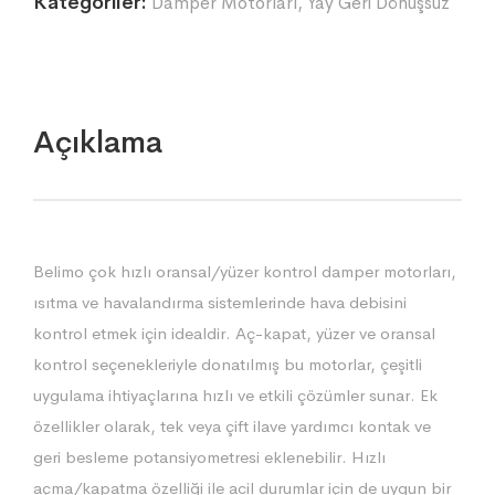
Kategoriler:
Damper Motorları
,
Yay Geri Dönüşsüz
Açıklama
Belimo çok hızlı oransal/yüzer kontrol damper motorları,
ısıtma ve havalandırma sistemlerinde hava debisini
kontrol etmek için idealdir. Aç-kapat, yüzer ve oransal
kontrol seçenekleriyle donatılmış bu motorlar, çeşitli
uygulama ihtiyaçlarına hızlı ve etkili çözümler sunar. Ek
özellikler olarak, tek veya çift ilave yardımcı kontak ve
geri besleme potansiyometresi eklenebilir. Hızlı
açma/kapatma özelliği ile acil durumlar için de uygun bir