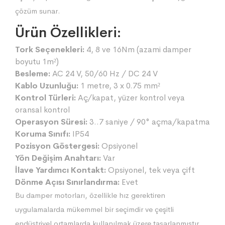
çözüm sunar.
Ürün Özellikleri:
Tork Seçenekleri:
4, 8 ve 16Nm (azami damper
boyutu 1m²)
Besleme:
AC 24 V, 50/60 Hz / DC 24 V
Kablo Uzunluğu:
1 metre, 3 x 0.75 mm²
Kontrol Türleri:
Aç/kapat, yüzer kontrol veya
oransal kontrol
Operasyon Süresi:
3..7 saniye / 90° açma/kapatma
Koruma Sınıfı:
IP54
Pozisyon Göstergesi:
Opsiyonel
Yön Değişim Anahtarı:
Var
İlave Yardımcı Kontakt:
Opsiyonel, tek veya çift
Dönme Açısı Sınırlandırma:
Evet
Bu damper motorları, özellikle hız gerektiren
uygulamalarda mükemmel bir seçimdir ve çeşitli
endüstriyel ortamlarda kullanılmak üzere tasarlanmıştır.