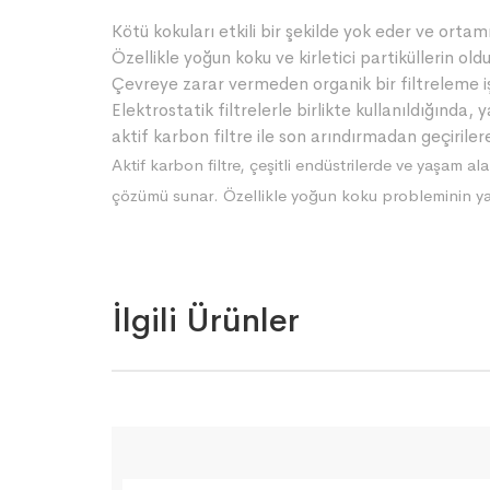
Kötü kokuları etkili bir şekilde yok eder ve ortamın
Özellikle yoğun koku ve kirletici partiküllerin ol
Çevreye zarar vermeden organik bir filtreleme iş
Elektrostatik filtrelerle birlikte kullanıldığında,
aktif karbon filtre ile son arındırmadan geçiriler
Aktif karbon filtre, çeşitli endüstrilerde ve yaşam alan
çözümü sunar. Özellikle yoğun koku probleminin yaş
İlgili Ürünler