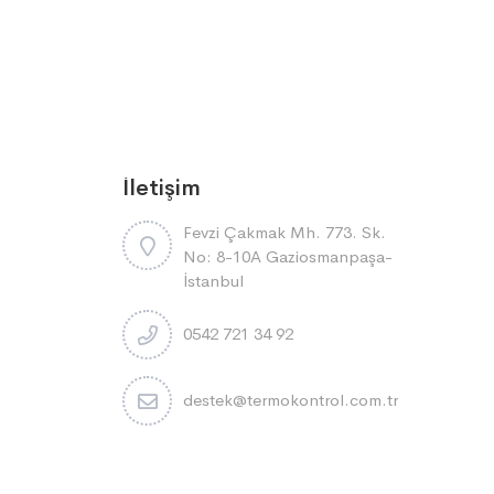
İletişim
Fevzi Çakmak Mh. 773. Sk.
No: 8-10A Gaziosmanpaşa-
İstanbul
0542 721 34 92
destek@termokontrol.com.tr