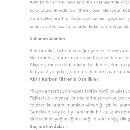
Aktif karbon filtre, havalandırma sistemlerinde kötü 
koku tutucu filtredir. Bu filtreler, özellikle yoğun
hava kalitesini artırır. Koku partiküllerini gözenekli y
endüstriyel ve ticari alanlarda, koku kontrolü gerekti
Kullanım Alanları:
Restoranlar, kafeler ve diğer yemek servisi yapı
Hastaneler, laboratuvarlar ve hijyenin önemli old
Alışveriş merkezleri, ofisler, bekleme salonları g
Kimyasal ve gıda işleme tesislerinde hava kalites
Aktif Karbon Filtrenin Özellikleri:
Yüksek absorbsiyon kapasitesi ile kötü kokuları, 
Fiziksel ve kimyasal kirleticileri süzerken yüksek v
Yeniden kullanımı mümkün olmadığı için kullanım
Genellikle 6 ay ile 1 yıl arasında bir kullanım ö
kirleticilerin yoğunluğuna bağlı olarak değişiklik g
Başlıca Faydaları: