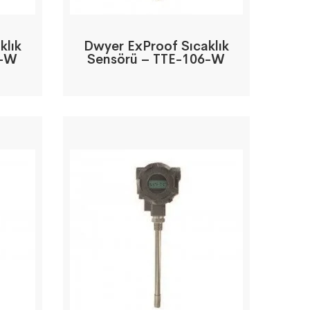
klık
Dwyer ExProof Sıcaklık
4-W
Sensörü – TTE-106-W