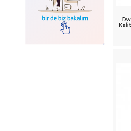
Dwy
Kali