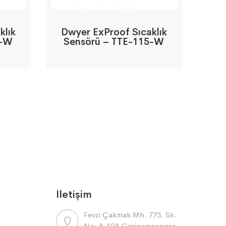
klık
Dwyer ExProof Sıcaklık
2-W
Sensörü – TTE-115-W
İletişim
Fevzi Çakmak Mh. 773. Sk.
No: 8-10A Gaziosmanpaşa-