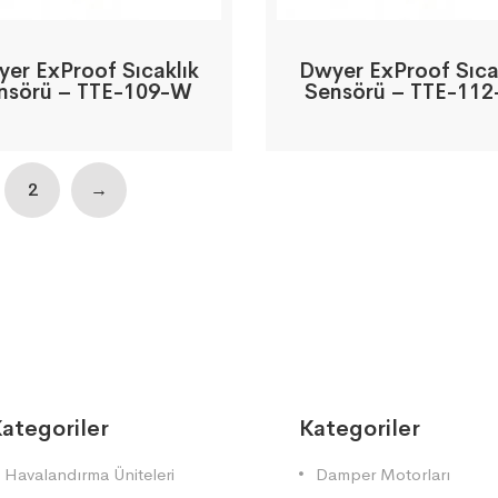
er ExProof Sıcaklık
Dwyer ExProof Sıca
nsörü – TTE-109-W
Sensörü – TTE-11
2
→
ategoriler
Kategoriler
Havalandırma Üniteleri
Damper Motorları