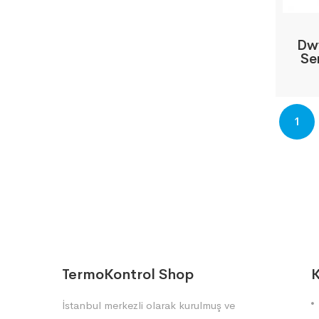
Dwy
Se
1
TermoKontrol Shop
K
İstanbul merkezli olarak kurulmuş ve