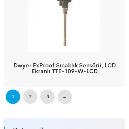
Dwyer ExProof Sıcaklık Sensörü, LCD
Ekranlı TTE-109-W-LCD
1
2
3
→