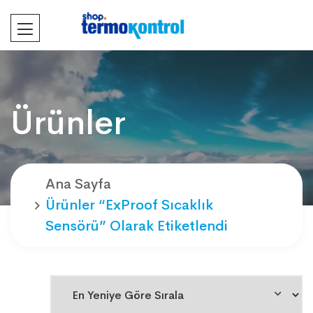
Ürünler
Ana Sayfa
Ürünler “ExProof Sıcaklık
Sensörü” Olarak Etiketlendi